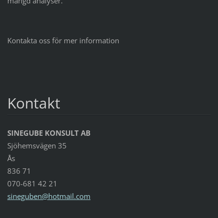
mängd analyser.
Kontakta oss för mer information
Kontakt
SINEGUBE KONSULT AB
Sjöhemsvägen 35
Ås
836 71
070-681 42 21
sinegube
n@hotmai
l.com