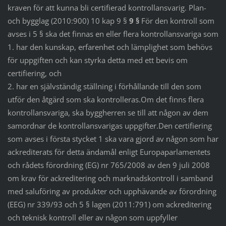
kraven för att kunna bli certifierad kontrollansvarig. Plan-
och bygglag (2010:900) 10 kap 9 §
9 §
För den kontroll som
avses i 5 § ska det finnas en eller flera kontrollansvariga som
1. har den kunskap, erfarenhet och lämplighet som behövs
för uppgiften och kan styrka detta med ett bevis om
certifiering, och
2. har en självständig ställning i förhållande till den som
utför den åtgärd som ska kontrolleras.Om det finns flera
kontrollansvariga, ska byggherren se till att någon av dem
samordnar de kontrollansvarigas uppgifter.Den certifiering
som avses i första stycket 1 ska vara gjord av någon som har
ackrediterats för detta ändamål enligt Europaparlamentets
och rådets förordning (EG) nr 765/2008 av den 9 juli 2008
om krav för ackreditering och marknadskontroll i samband
med saluföring av produkter och upphävande av förordning
(EEG) nr 339/93 och 5 § lagen (2011:791) om ackreditering
och teknisk kontroll eller av någon som uppfyller