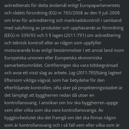
ackrediterats för detta ändamål enligt Europaparlamentets
och rådets förordning (EG) nr 765/2008 av den 9 juli 2008
om krav för ackreditering och marknadskontroll i samband
med saluföring av produkter och upphävande av förordning
(EEG) nr 339/93 och 5 § lagen (2011:791) om ackreditering
och teknisk kontroll eller av någon som uppfyller
motsvarande krav enligt bestämmelser i ett annat land inom
Europeiska unionen eller Europeiska ekonomiska
samarbetsområdet. Certifieringen ska vara tidsbegränsad
och avse ett visst slag av arbete.
Lag (2011:795)
Stäng lagtext
Eftersom viktiga vägval, som har betydelse för den
efterföljande kontrollen, ofta sker på projekteringsstadiet är
det lämpligt att byggherren redan då utser en
kontrollansvarig. I ansökan om lov ska byggherren uppge
vem eller vilka som ska vara kontrollansvariga. Av
bygglovbeslutet ska det framgå om det ska finnas någon
som är kontrollansvarig och i så fall vem eller vilka som är