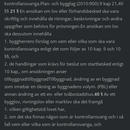
kontrollansvariga.Plan- och bygglag (2010:900) 9 kap 21,40
§§
21 §
En ansökan om lov eller förhandsbesked ska vara
skriftlig och innehålla de ritningar, beskrivningar och andra
uppgifter som behövs för prövningen.En ansökan om lov
ska dessutom innehålla
1. byggherrens förslag om vem eller vilka som ska vara
kontrollansvariga enligt det som följer av 10 kap. 9 och 10
§§, och
2. de handlingar som krävs för beslut om startbesked enligt
10 kap., om ansökningen avser
tillbyggnadtillbyggnadTillbyggnad, ändring av en byggnad
som innebär en ökning av byggnadens volym. (PBL) eller
annan ändring av ett en- eller tvåbostadshus.
40 §
Av ett
bygglov, rivningslov eller marklov ska det framgå
1. vilken giltighetstid lovet har,
2. om det ska finnas någon som är kontrollansvarig och i så
fall vem eller vilka som är kontrollansvariga, och