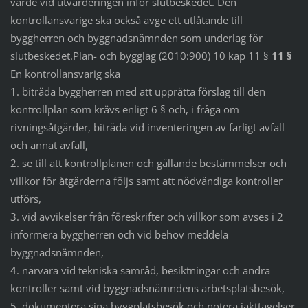
värde vid utvärderingen inför slutbeskedet. Den
kontrollansvarige ska också avge ett utlåtande till
byggherren och byggnadsnämnden som underlag för
slutbeskedet.Plan- och bygglag (2010:900) 10 kap 11 §
11 §
En kontrollansvarig ska
1. biträda byggherren med att upprätta förslag till den
kontrollplan som krävs enligt 6 § och, i fråga om
rivningsåtgärder, biträda vid inventeringen av farligt avfall
och annat avfall,
2. se till att kontrollplanen och gällande bestämmelser och
villkor för åtgärderna följs samt att nödvändiga kontroller
utförs,
3. vid avvikelser från föreskrifter och villkor som avses i 2
informera byggherren och vid behov meddela
byggnadsnämnden,
4. närvara vid tekniska samråd, besiktningar och andra
kontroller samt vid byggnadsnämndens arbetsplatsbesök,
5. dokumentera sina byggplatsbesök och notera iakttagelser