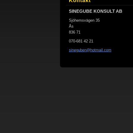
Kontakt
SINEGUBE KONSULT AB
Sjöhemsvägen 35
Ås
836 71
070-681 42 21
sinegube
n@hotmai
l.com