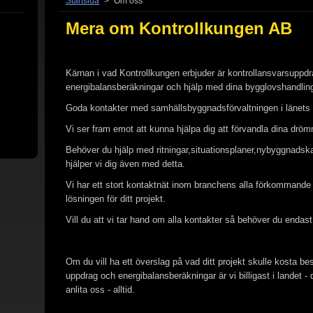
Startsida
>
Om oss
Mera om Kontrollkungen AB
Kärnan i vad Kontrollkungen erbjuder är kontrollansvarsuppdr
energibalansberäkningar och hjälp med dina bygglovshandling
Goda kontakter med samhällsbyggnadsförvaltningen i länets
Vi ser fram emot att kunna hjälpa dig att förvandla dina drömma
Behöver du hjälp med ritningar,situationsplaner,nybyggnadska
hjälper vi dig även med detta.
Vi har ett stort kontaktnät inom branchens alla förkommande 
lösningen för ditt projekt.
Vill du att vi tar hand om alla kontakter så behöver du endas
Om du vill ha ett överslag på vad ditt projekt skulle kosta b
uppdrag och energibalansberäkningar är vi billigast i landet - 
anlita oss - alltid.