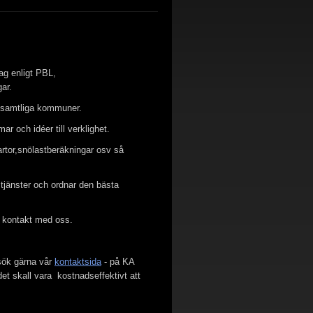
ag enligt PBL,
ar.
 samtliga kommuner.
r och idéer till verklighet.
rtor,snölastberäkningar osv så
tjänster och ordnar den bästa
t kontakt med oss.
esök gärna vår
kontaktsida
- på KA
det skall vara kostnadseffektivt att