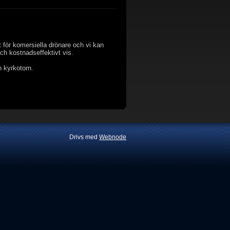
 för komersiella drönare och vi kan
och kostnadseffektivt vis.
h kyrkotorn.
Drivs med
Webnode