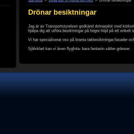
Startsida
>
Detta kan vi hjälpa dig med
>
Drönar besiktningar
Drönar besiktningar
Jag är av Transportstyrelsen godkänd drönarpilot med körkort
hjälpa dig att utföra besiktningar på högre höjd på ett enkelt 
Vi har specialiserat oss på branta takbesiktningar,fasader oc
Självklart kan vi även flygfota- bara fantasin sätter gränser.