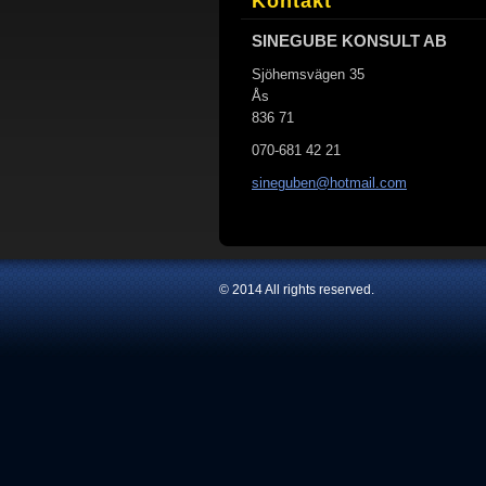
Kontakt
SINEGUBE KONSULT AB
Sjöhemsvägen 35
Ås
836 71
070-681 42 21
sinegube
n@hotmai
l.com
© 2014 All rights reserved.